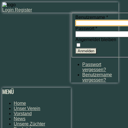
Login
Register
Benutzername
*
Passwort
*
Angemeldet bleiben
Anmelden
Passwort
vergessen?
Benutzername
vergessen?
MENÜ
Home
Unser Verein
Vorstand
News
Unsere Züchter