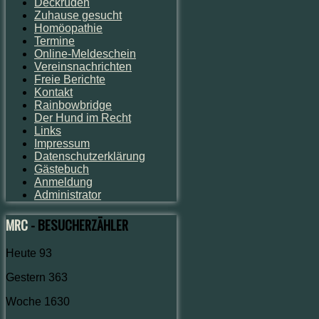
Deckrüden
Zuhause gesucht
Homöopathie
Termine
Online-Meldeschein
Vereinsnachrichten
Freie Berichte
Kontakt
Rainbowbridge
Der Hund im Recht
Links
Impressum
Datenschutzerklärung
Gästebuch
Anmeldung
Administrator
MRC
- BESUCHERZÄHLER
Heute
93
Gestern
363
Woche
1630