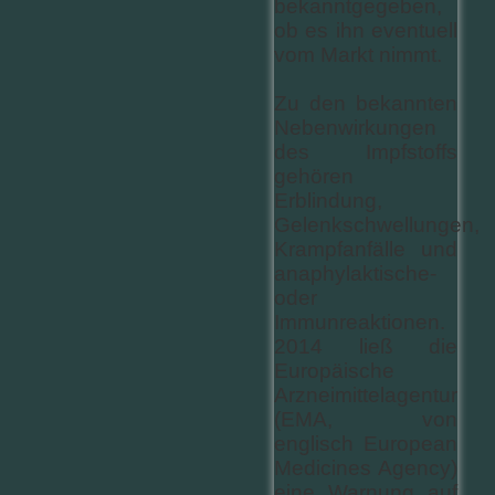
bekanntgegeben,
ob es ihn eventuell
vom Markt nimmt.
Zu den bekannten
Nebenwirkungen
des Impfstoffs
gehören
Erblindung,
Gelenkschwellungen,
Krampfanfälle und
anaphylaktische-
oder
Immunreaktionen.
2014 ließ die
Europäische
Arzneimittelagentur
(EMA, von
englisch European
Medicines Agency)
eine Warnung auf