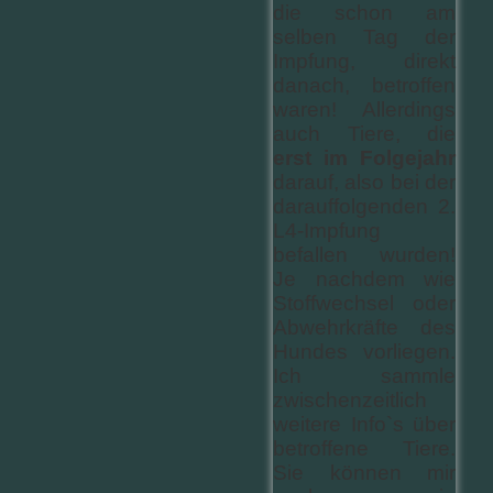
die schon am
selben Tag der
Impfung, direkt
danach, betroffen
waren! Allerdings
auch Tiere, die
erst im Folgejahr
darauf, also bei der
darauffolgenden 2.
L4-Impfung
befallen wurden!
Je nachdem wie
Stoffwechsel oder
Abwehrkräfte des
Hundes vorliegen.
Ich sammle
zwischenzeitlich
weitere Info`s über
betroffene Tiere.
Sie können mir