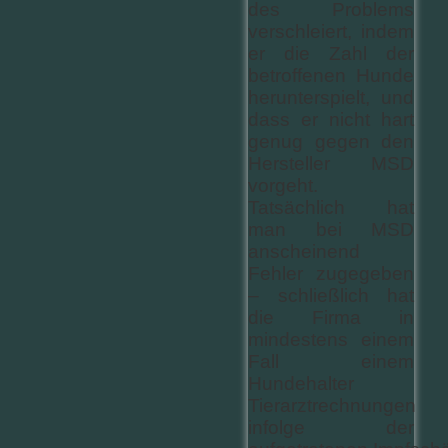
des Problems
verschleiert, indem
er die Zahl der
betroffenen Hunde
herunterspielt, und
dass er nicht hart
genug gegen den
Hersteller MSD
vorgeht.
Tatsächlich hat
man bei MSD
anscheinend
Fehler zugegeben
– schließlich hat
die Firma in
mindestens einem
Fall einem
Hundehalter
Tierarztrechnungen
infolge der