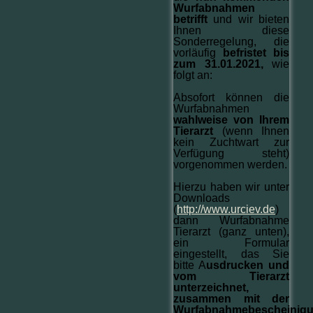
Wurfabnahmen
betrifft
und wir bieten
Ihnen diese
Sonderregelung, die
vorläufig
befristet bis
zum 31.01.2021,
wie
folgt an:
Absofort können die
Wurfabnahmen
wahlweise von Ihrem
Tierarzt
(wenn Ihnen
kein Zuchtwart zur
Verfügung steht)
vorgenommen werden.
Hierzu haben wir unter
Downloads
(
http://www.urciev.de
)
dann Wurfabnahme
Tierarzt (ganz unten),
ein Formular
eingestellt, das Sie
bitte A
usdrucken und
vom Tierarzt
unterzeichnet,
zusammen mit der
Wurfabnahmebescheinig