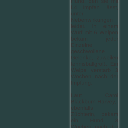
Hund, den sie mit
L4 impfen lässt,
unter
Nebenwirkungen
leidet. In einem
Wurf mit 6 Welpen
bekam jeder
Einzelne
geschwollene
Gelenke, zuweilen
tennisballgroß. Ein
Welpe verstarb 3
Wochen nach der
Impfung.
Laut Carol
Blackburn-Harvey,
ebenfalls
Züchterin, bekam
ein Hund 3
Wochen nach der