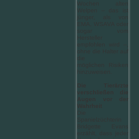
Wochen alten
Welpen – das ist
jünger, als von
EMA, WSAVA oder
sogar vom
Hersteller
empfohlen wird –,
ohne die Halter auf
die
möglichen Risiken
hinzuweisen.
Die Tierärzte
verschließen die
Augen vor der
Wahrheit
Die
Spanielzüchterin
Bridgette Evans
erzählt, dass jeder