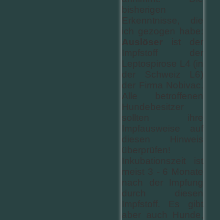
bisherigen
Erkenntnisse, die
ich gezogen habe:
Auslöser
ist der
Impfstoff der
Leptospirose L4 (in
der Schweiz L6)
der Firma Nobivac.
Alle betroffenen
Hundebesitzer
sollten ihre
Impfausweise auf
diesen Hinweis
überprüfen!
Inkubationszeit ist
meist 3 - 6 Monate
nach der Impfung
durch diesen
Impfstoff. Es gibt
aber auch Hunde,