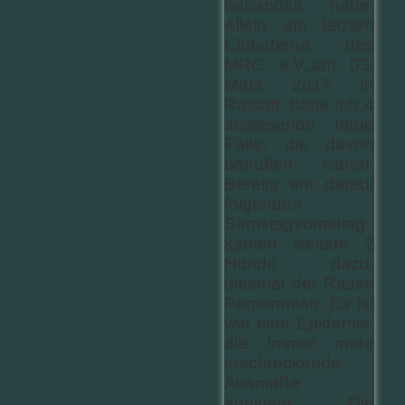
behandelt habe.
Allein am letzten
Clubabend des
MRC e.V.,am 03.
März 2017 in
Rastatt, hatte ich 4
anwesende neue
Fälle, die davon
betroffen waren.
Bereits am darauf
folgenden
Samstagvormittag
kamen weitere 2
Hunde dazu,
diesmal der Rasse
Pomeranian. Es ist
wie eine Epidemie,
die immer mehr
erschreckende
Ausmaße
annimmt. Die