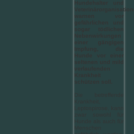
Hundehalter und
Veterinärorganisatio
warnen vor
gefährlichen und
sogar tödlichen
Nebenwirkungen
einer gängigen
Impfung, die
Hunde vor einer
seltenen und mild
verlaufenden
Krankheit
schützen soll.
Die betreffende
Krankheit,
Leptospirose, kann
zwar sowohl für
Hunde als auch für
Menschen