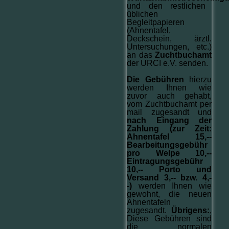
und den restlichen
üblichen
Begleitpapieren
(Ahnentafel,
Deckschein, ärztl.
Untersuchungen, etc.)
an das
Zuchtbuchamt
der URCI e.V. senden.
Die Gebühren
hierzu
werden Ihnen wie
zuvor auch gehabt,
vom Zuchtbuchamt per
mail zugesandt und
nach Eingang der
Zahlung
(zur Zeit:
Ahnentafel 15,--
Bearbeitungsgebühr
pro Welpe 10,--
Eintragungsgebühr
10,-- Porto und
Versand 3,-- bzw. 4,-
-)
werden Ihnen wie
gewohnt, die neuen
Ahnentafeln
zugesandt.
Übrigens:
,
Diese Gebühren sind
die normalen