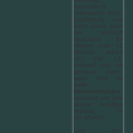
Association)
widerspricht dieser
Empfehlung und
warnt davor, dass
der Impfstoff
besonders für
Welpen unter 12
Wochen riskant
sei. Der L4-
Impfstoff wird mit
genauso vielen,
wenn nicht mit
mehr
Nebenwirkungen
assoziiert wie jede
andere freiwillige
Impfung, so
der WSAVA.
Laut dem