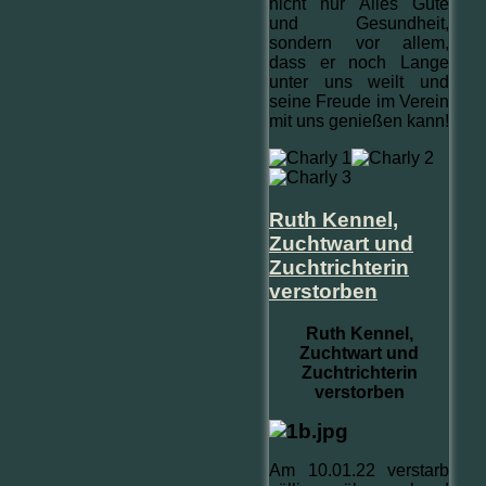
nicht nur Alles Gute
und Gesundheit,
sondern vor allem,
dass er noch Lange
unter uns weilt und
seine Freude im Verein
mit uns genießen kann!
Ruth Kennel,
Zuchtwart und
Zuchtrichterin
verstorben
Ruth Kennel,
Zuchtwart und
Zuchtrichterin
verstorben
Am 10.01.22 verstarb