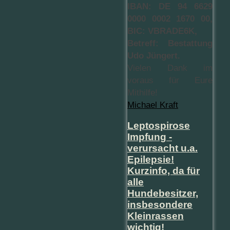
IBAN: DE 94 6629
0000 0002 1670 00,
BIC: VBRADE6K,
Betreff: Bestattung
Udo Jüngert.
Vielen Dank im
voraus für Eure
Mithilfe!
Michael
Kraft
Leptospirose
Impfung -
verursacht u.a.
Epilepsie!
Kurzinfo, da für
alle
Hundebesitzer,
insbesondere
Kleinrassen
wichtig!