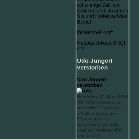
schwierige Zeit, wir
Drücken und Umarmen
Sie und Hoffen auf das
Beste!
Ihr Michael Kraft
Hauptzuchtwart URCI
e.V.
Udo Jüngert
verstorben
Udo Jüngert
verstorben
Beinheim, 27. März 2019
Wir haben soeben die
schreckliche Nachricht
erhalten, dass unser
Freund und die
liebenswürdigste Hilfe
unseres Vereines MRC
und unseres