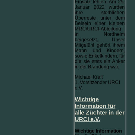
Einsatz fehlen. Am 25.
Januar 2022 wurden
ihre sterblichen
Überreste unter dem
Beisein einer kleinen
MRC/URCI-Abteilung
in Nordheim
beigesetzt. Unser
Mitgefühl gehört ihrem
Mann und Kindern,
sowie Enkelkindern, für
die sie stets ein Anker
in der Brandung war.
Michael Kraft
1. Vorsitzender URCI
e.V.
Wichtige
Information für
alle Züchter in der
URCI e.V.
Wichtige Information