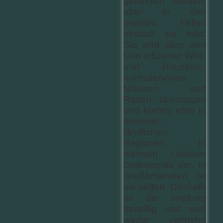
gefährlich werden,
aber in den
meisten Fällen
verläuft sie mild.
Sie wird über den
Urin infizierter Wild-
und Haustiere,
normalerweise
Mäusen und
Ratten, übertragen
und kommt eher in
ärmeren,
ländlichen
Regionen in
warmen Ländern
Osteuropas vor. In
Großbritannien ist
sie selten. Deshalb
ist die Impfung
freiwillig und wird
weder vermehrt