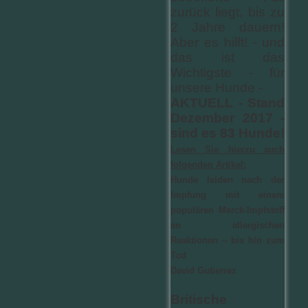
zurück liegt, bis zu
2 Jahre dauern!
Aber es hilft! - und
das ist das
Wichtigste - für
unsere Hunde -
AKTUELL - Stand
Dezember 2017 -
sind es 83 Hunde!
Lesen Sie hierzu auch
folgenden Artikel:
Hunde leiden nach der
Impfung mit einem
populären Merck-Impfstoff
an allergischen
Reaktionen – bis hin zum
Tod
David Gutierrez
Britische