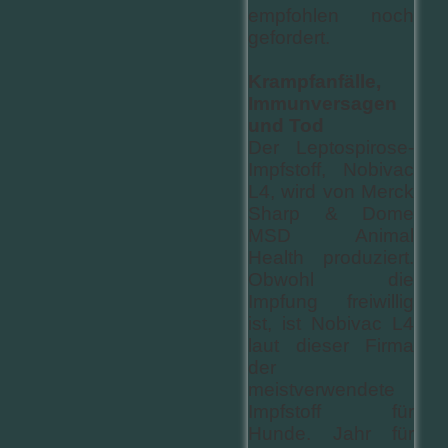
empfohlen noch
gefordert.
Krampfanfälle,
Immunversagen
und Tod
Der Leptospirose-
Impfstoff, Nobivac
L4, wird von Merck
Sharp & Dome
MSD Animal
Health produziert.
Obwohl die
Impfung freiwillig
ist, ist Nobivac L4
laut dieser Firma
der
meistverwendete
Impfstoff für
Hunde. Jahr für