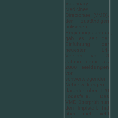
Veterinary
Medicines
Directorate (VMD),
der zuständigen
britischen
Regierungsbehörde,
gab es seit der
Einführung der
neuesten L4-
Version vor 3
Jahren mehr als
2000 Meldungen
von
schwerwiegenden
Nebenwirkungen,
darunter über 120
Todesfälle. Das
VMD überprüft nun
den Impfstoff, hat
aber noch nicht