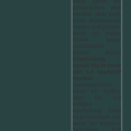
auch gerne ein
persönliches mail
senden, aber auch
ihren Impfausweis
mailen und posten,
damit ich meine
Studie weiter
AUSBAUEN
KANN! Meine
Empfehlung
vorab: Nicht mehr
den L4 Impfstoff
impfen!
Homöopathisch
kann ich helfen,
aber bis zur
völligen
Ausheilung kann
es je nachdem, wie
lange der einzelne
betroffene Fall