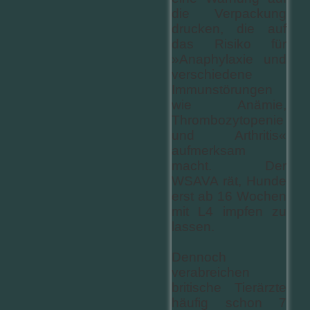
die Verpackung
drucken, die auf
das Risiko für
»Anaphylaxie und
verschiedene
Immunstörungen
wie Anämie,
Thrombozytopenie
und Arthritis«
aufmerksam
macht. Der
WSAVA rät, Hunde
erst ab 16 Wochen
mit L4 impfen zu
lassen.
Dennoch
verabreichen
britische Tierärzte
häufig schon 7