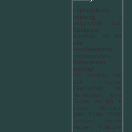
Leptospirose
Impfung -
verursacht u.a.
Epilepsie!
Kurzinfo, da für
alle
Hundebesitzer,
insbesondere
Kleinrassen
wichtig!
Ich betreibe zur
Zeit in meiner
Eigenschaft als
Homöopath, eine
Studie, da ich in
letzten Monaten
(seit Ende 2016)
verstärkt Hunde
wegen Epilepsie