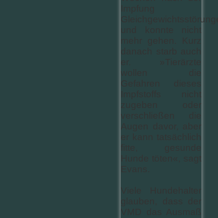
Impfung
Gleichgewichtsstörung
und konnte nicht
mehr gehen. Kurz
danach starb auch
er. »Tierärzte
wollen die
Gefahren dieses
Impfstoffs nicht
zugeben oder
verschließen die
Augen davor, aber
er kann tatsächlich
fitte, gesunde
Hunde töten«, sagt
Evans.
Viele Hundehalter
glauben, dass der
VMD das Ausmaß