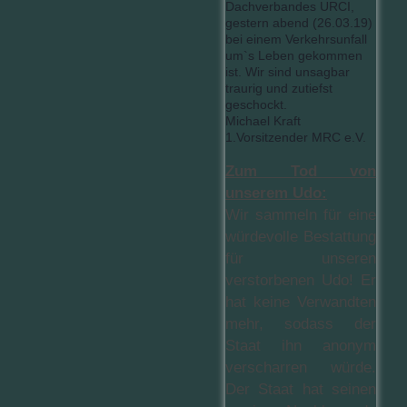
Dachverbandes URCI,
gestern abend (26.03.19)
bei einem Verkehrsunfall
um`s Leben gekommen
ist. Wir sind unsagbar
traurig und zutiefst
geschockt.
Michael Kraft
1.Vorsitzender MRC e.V.
Zum Tod von
unserem Udo:
Wir sammeln für eine
würdevolle Bestattung
für unseren
verstorbenen Udo! Er
hat keine Verwandten
mehr, sodass der
Staat ihn anonym
verscharren würde.
Der Staat hat seinen