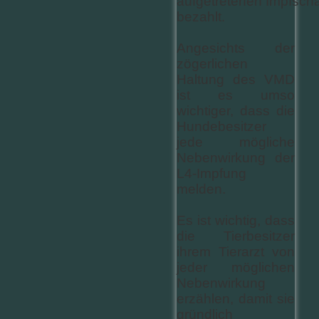
aufgetretenen Impfsch
bezahlt.
Angesichts der
zögerlichen
Haltung des VMD
ist es umso
wichtiger, dass die
Hundebesitzer
jede mögliche
Nebenwirkung der
L4-Impfung
melden.
Es ist wichtig, dass
die Tierbesitzer
ihrem Tierarzt von
jeder möglichen
Nebenwirkung
erzählen, damit sie
gründlich