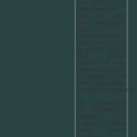
Jahr wird L4 in
Großbritannien
über eine Million
Mal verabreicht.
Nach
Firmenangaben
sollen Hunde erst
ab der 9. Woche
damit geimpft
werden, mit einer
Nachimpfung nach
4 Wochen und
einer alljährlichen
Auffrischungsimpfung.
Der Weltverband
der Kleintierärzte
(WSAVA, von
englisch World
Small Animal
Veterinary