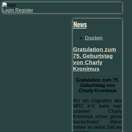
Login
Register
News
Drucken
Gratulation zum
75. Geburtstag
von Charly
Kronimus
Gratulation zum 75.
Geburtstag von
Charly Kronimus
Als ein Urgestein des
MRC e.V. kann man
unseren Charly
Kronimus schon gerne
bezeichnen! Wann
immer es seine Zeit als