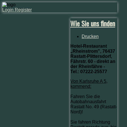
Login
Register
Wie Sie uns finden
Drucken
Hotel-Restaurant
„Rheinstrom", 76437
Rastatt-Plittersdorf,
Fährstr. 60 - direkt an
der Rheinfähre -
Tel.: 07222-25577
Von Karlsruhe A 5,
kommend:
Fahren Sie die
Autobahnausfahrt
Rastatt No. 49 (Rastatt-
Nord)!
Sie fahren Richtung