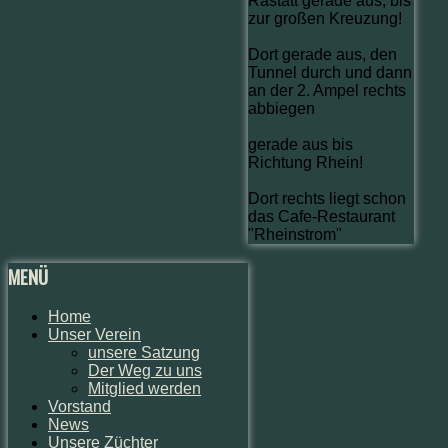
Rastatt gerade aus, bis
zur großen Kreuzung!
Dort gerade aus, den
Tunnel durch und dann
an der 2. Ampel rechts
abbiegen
gerade aus bis
Richtung Rhein!
Dort rechts liegt schon
das Cafe-Restaurant
"Rheinstrom"
MENÜ
Home
Unser Verein
unsere Satzung
Der Weg zu uns
Mitglied werden
Vorstand
News
Unsere Züchter