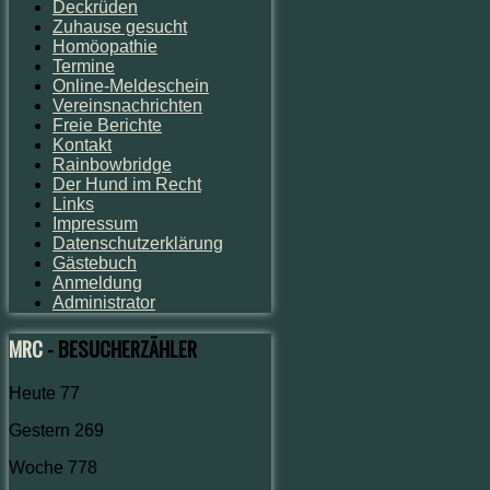
Deckrüden
Zuhause gesucht
Homöopathie
Termine
Online-Meldeschein
Vereinsnachrichten
Freie Berichte
Kontakt
Rainbowbridge
Der Hund im Recht
Links
Impressum
Datenschutzerklärung
Gästebuch
Anmeldung
Administrator
MRC
- BESUCHERZÄHLER
Heute
77
Gestern
269
Woche
778