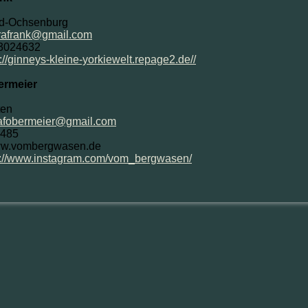
ld-Ochsenburg
rafrank@gmail.com
83024632
p://ginneys-kleine-yorkiewelt.repage2.de//
ermeier
ten
afobermeier@gmail.com
7485
w.vombergwasen.de
s://www.instagram.com/vom_bergwasen/