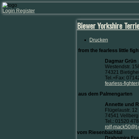
Login
Register
Biewer Yorkshire Terri
Drucken
from the fearless little fig
Dagmar Grün
Westendstr. 15
74321 Bietighe
Tel.+Fax: 071
fearless-fight
aus dem Palmengarten
Annette und R
Flügelaustr. 12
74541 Vellberg
Tel.: 01520 47
rolf-mack50@t-
vom Riesenbachtal
Drahomira Fr