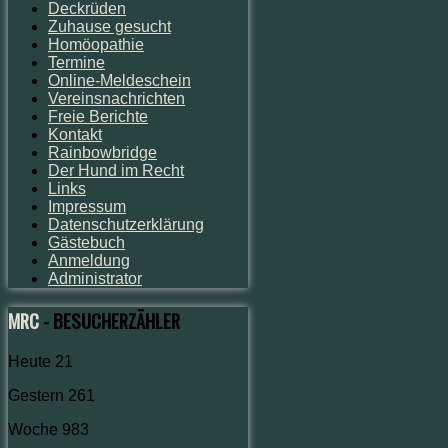
Deckrüden
Zuhause gesucht
Homöopathie
Termine
Online-Meldeschein
Vereinsnachrichten
Freie Berichte
Kontakt
Rainbowbridge
Der Hund im Recht
Links
Impressum
Datenschutzerklärung
Gästebuch
Anmeldung
Administrator
MRC
- BESUCHERZÄHLER
Heute
21
Gestern
261
Woche
983