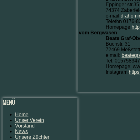
Eppinger str.35
74374 Zaberfe
e-mail
drahomi
Telefon 0176-
Homepage
htt
vom Bergwasen
Beate Graf-Ob
Buchstr. 31
72469 Meßstet
e mail:
beategr
Tel. 01575834
Homepage: ww
Instagram:
http
MENÜ
Home
Unser Verein
Vorstand
News
Unsere Züchter