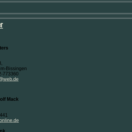
er
hters
8,
im-Bissingen
42-773360
er@web.de
olf Mack
8441
online.de
ank