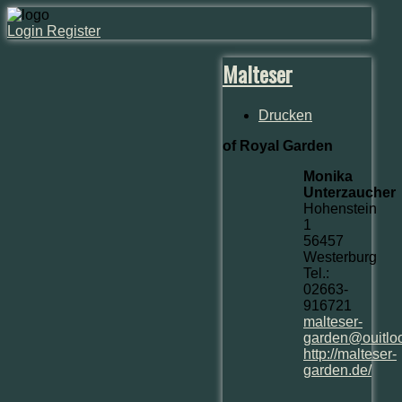
Login
Register
Malteser
Drucken
of Royal Garden
Monika
Unterzaucher
Hohenstein
1
56457
Westerburg
Tel.:
02663-
916721
malteser-
garden@ouitlo
http://malteser-
garden.de/