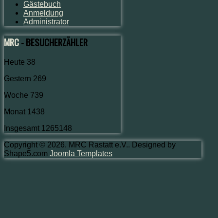
Gästebuch
Anmeldung
Administrator
MRC
- BESUCHERZÄHLER
Heute
38
Gestern
269
Woche
739
Monat
1438
Insgesamt
1265148
Copyright © 2026. MRC Rastatt e.V.. Designed by
Shape5.com
Joomla Templates